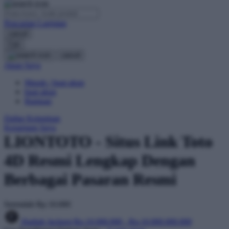
O
Pencarian Lanjutan
Oh Ma Grain
cancel
Okiedog
Cari
cancel
P
Akun Saya
Masuk / buat akun
Peachy
buat akun
Phil & Ted's
Bantuan
Philips Avent
Daftar Keinginan
Keranjang Saya
Pigeon
LIONTOTO - Situs Link Toto
Playgro
4D Resmi Lengkap Dengan
Poled Global
Berbagai Pasaran Resmi
Ponycycle
Serendah
Rp 10.000
Puma
Hadiah Jackpot
Rp.10.000.000
-
Rp.10.000.000.000
Pureats