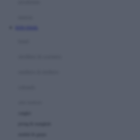
perabotan
Happy Tummy
Hauck
matras
Havaianas
TOTO TOGEL
Hegen
botol
Hot Wheels
sterilizer & warmers
Hybrid
soothers & teethers
I
Inlacta DHA
celemek
Interlac
alat makan
Ivenet
cangkir
J
piring & mangkuk
Jack N Jill
sendok & garpu