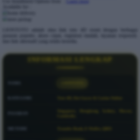
Use Installment Options from
.
Laarn more
Available for :
Q
home delivery
store pickup
QV Baby
LIONTOTO adalah situs link toto 4D resmi dengan berbagai
R
pasaran populer, akses cepat, registrasi mudah, layanan responsif,
dan link alternatif yang selalu tersedia.
Real Shades
Red Castle
INFORMASI LENGKAP
Ribbon Madness
S
NAMA
LIONTOTO
Sebamed
KATEGORI
Toto 4D, Slot Gacor & Casino Online
Silver Cross
Singapore, Hongkong, Sydney, Macau,
PASARAN
Simply Idea
Cambodia
Skip Hop
METODE
Transfer Bank, E-Wallet, QRIS
Spectra