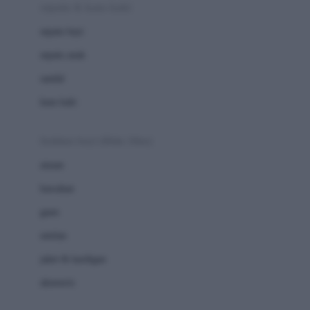
Beauty Barn
sepatu & kaus kaki
Bio Oil
sepatu bayi
Biolane
sepatu anak
Bite Fighters
sandal
Bizzi Growin
kaus kaki
Blackmores
fashion bayi (0bln-3thn)
Blooming Marvellous
atasan
Bonnels
bawahan
Bravado
gaun
Bruder
setelan
Brush Baby
jaket & kardigan
Buds Organics
aksesoris
Bugaboo
Buggygear