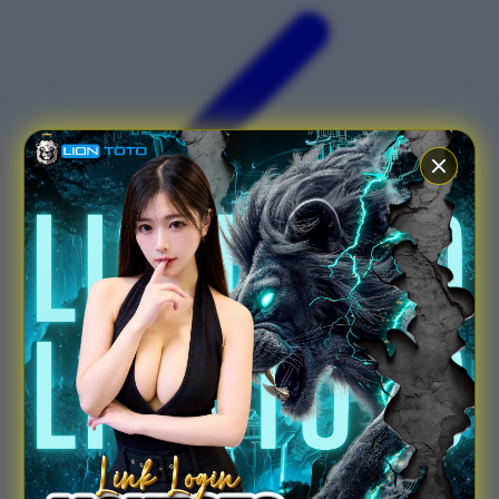
Xootz
Y
Yamatoya
Z
Zaxy
Zoggs
0-9
4Moms
59S