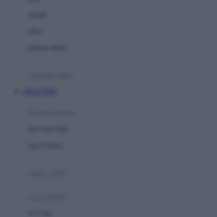
Dae Organics
setelan
Docare
jaket
Doona
pakaian dalam
Down To Earth
Drew
pakaian tidur
Dr. Brown's
SITUS TOTO
E
kereta dorong
ELC
bayi baru lahir
Ergobaby
usia 6 bulan+
Expert Care
koper anak
Ezyroller
kursi mobil
F
0-13 Kg