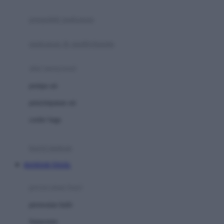
Joie
pengolah makanan
Joolz
Jujube
makanan & multivitamin
K
alat menyusui
Kiddycuts
pompa asi
Kumon
penyimpanan asi
L
cooler bags
Leapfrog
kursi makan
Leclerc
BANDAR TOGEL
Lee Vierra
Lillebaby
perawatan bayi
Little Bird Told Me
perawatan kulit
Little Miss Janis
Sunscreen