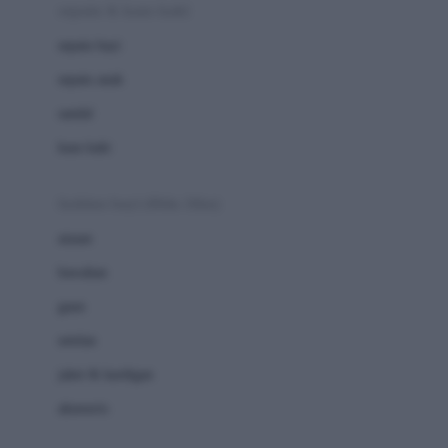
Beauty Barn
sepatu & kaus kaki
Bio Oil
sepatu bayi
Biolane
sepatu anak
Bite Fighters
sandal
Bizzi Growin
kaus kaki
Blackmores
fashion bayi (0bln-3thn)
Blooming Marvellous
atasan
Bonnels
bawahan
Bravado
gaun
Bruder
setelan
Brush Baby
jaket & kardigan
Buds Organics
aksesoris
Bugaboo
Buggygear