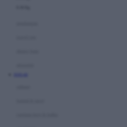
Felt So Sweet
0-36 Kg
Fisher Price
Flipper
gendongan
Friends Of Sally
travel cots
G
diaper bags
Gb
Geko
aksesoris
Graco
TOTO 4D
Gund
selimut
H
bantal & sprei
Habbie
Haenim
ranjang bayi & balita
Happy Horse