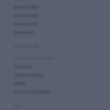
London Taxi
Shampo & Sabun
Love To Dream
perawatan rambut
perawatan mulut
M
perawatan diri
Magformers
Mama's Choice
perawatan ibu
Mamas&Papas
kesehatan & kebersihan
Mamaway
Tissue basah
Maxi Cosi
Laundry & Cleaning
Megabloks
Medical
Micro
Air Purifier & Humidifier
MiDeer
Mimi & Lula
potty
Mini Monkey