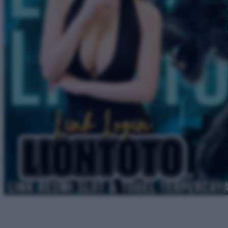
Twistshake
TY Toys
U
V
Veja
Vitaflow
Vtech
W
Waterland
Wellness
X