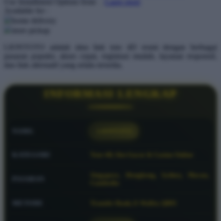
Use Installment Options from
.
Laarn more
Available for :
Q
home delivery
store pickup
QV Baby
LIONTOTO adalah situs link toto 4D resmi dengan berbagai
R
pasaran populer, akses cepat, registrasi mudah, layanan responsif,
dan link alternatif yang selalu tersedia.
Real Shades
Red Castle
INFORMASI LENGKAP
Ribbon Madness
S
NAMA
LIONTOTO
Sebamed
KATEGORI
Toto 4D, Slot Gacor & Casino Online
Silver Cross
Singapore, Hongkong, Sydney, Macau,
PASARAN
Simply Idea
Cambodia
Skip Hop
METODE
Transfer Bank, E-Wallet, QRIS
Spectra