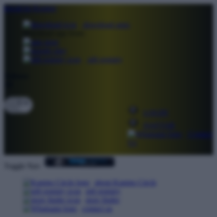
lewati ke Konten
download apps
download app from:
gift registry
Bahasa
ID
LOGIN
DAFTAR
Contact
Us
Toggle Nav
about Kanmo Circle
gift registry
store finder
contact us