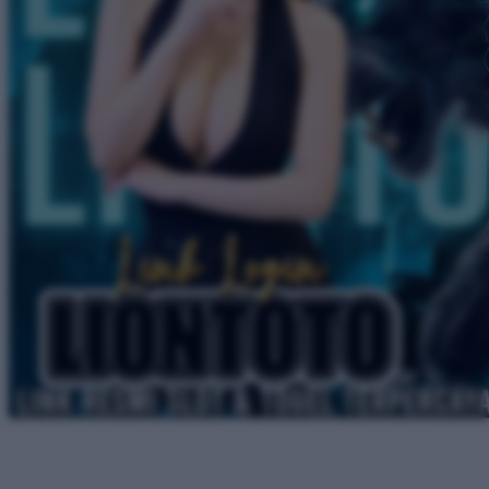
Twistshake
TY Toys
U
V
Veja
Vitaflow
Vtech
W
Waterland
Wellness
X