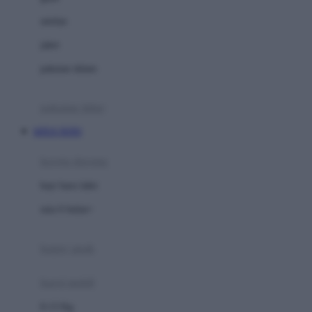
Dae Organics
setelan
Docare
jaket
Doona
pakaian dalam
Down To Earth
Drew
pakaian tidur
Dr. Brown's
SITUS TOTO
E
kereta dorong
ELC
bayi baru lahir
Ergobaby
usia 6 bulan+
Expert Care
koper anak
Ezyroller
kursi mobil
F
0-13 Kg