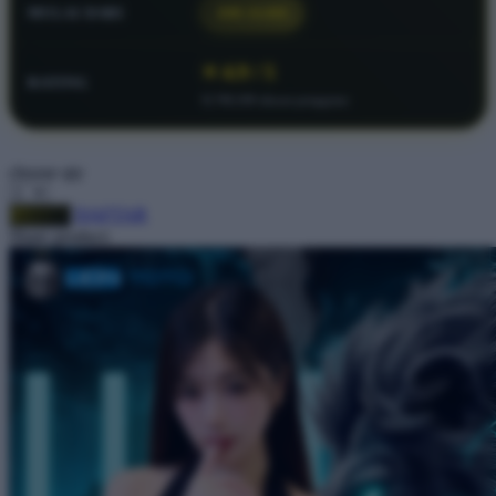
MULAI DARI
IDR 10.000
Squishmallows
Starbooks
⭐ 4.9 / 5
RATING
Stick-O
8,748,168 ulasan pengguna
Stokke
Sudocrem
choose qty
Sumimo
DAFTAR
LOGIN
Share product:
Sunnylife
Sun-Staches
Swimava
T
Tommee Tippee
Trunki
Tutti Bambini