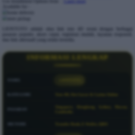
Use Installment Options from
.
Laarn more
Available for :
Q
home delivery
store pickup
QV Baby
LIONTOTO adalah situs link toto 4D resmi dengan berbagai
R
pasaran populer, akses cepat, registrasi mudah, layanan responsif,
dan link alternatif yang selalu tersedia.
Real Shades
Red Castle
INFORMASI LENGKAP
Ribbon Madness
S
NAMA
LIONTOTO
Sebamed
KATEGORI
Toto 4D, Slot Gacor & Casino Online
Silver Cross
Singapore, Hongkong, Sydney, Macau,
PASARAN
Simply Idea
Cambodia
Skip Hop
METODE
Transfer Bank, E-Wallet, QRIS
Spectra