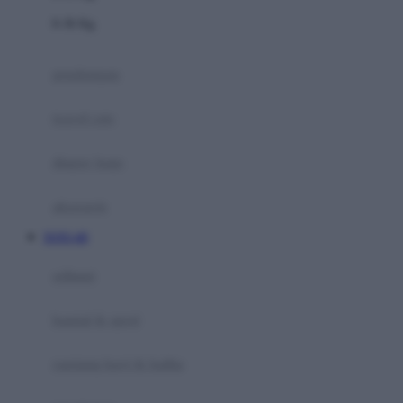
Felt So Sweet
0-36 Kg
Fisher Price
Flipper
gendongan
Friends Of Sally
travel cots
G
diaper bags
Gb
Geko
aksesoris
Graco
TOTO 4D
Gund
selimut
H
bantal & sprei
Habbie
Haenim
ranjang bayi & balita
Happy Horse