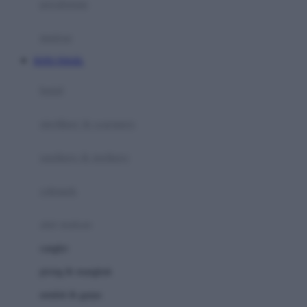
perabotan
Happy Tummy
Hauck
matras
Havaianas
TOTO TOGEL
Hegen
botol
Hot Wheels
sterilizer & warmers
Hybrid
soothers & teethers
I
Inlacta DHA
celemek
Interlac
alat makan
Ivenet
cangkir
J
piring & mangkuk
Jack N Jill
sendok & garpu