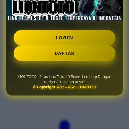
LOGIN
DAFTAR
LIONTOTO - Situs Link Toto 4D Resmi Lengkap Dengan
Berbagai Pasaran Resmi
© Copyright 2015 - 2026 LIONTOTO