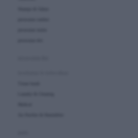
London Taxi
Shampo & Sabun
Love To Dream
perawatan rambut
perawatan mulut
M
perawatan diri
Magformers
Mama's Choice
perawatan ibu
Mamas&Papas
kesehatan & kebersihan
Mamaway
Tissue basah
Maxi Cosi
Laundry & Cleaning
Megabloks
Medical
Micro
Air Purifier & Humidifier
MiDeer
Mimi & Lula
potty
Mini Monkey