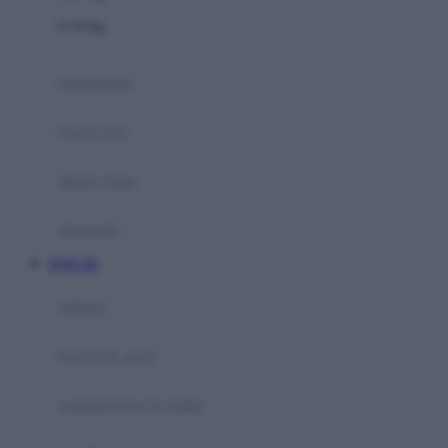
Felt So Sweet
0-36 Kg
Fisher Price
Flipper
gendongan
Friends Of Sally
travel cots
G
diaper bags
Gb
Geko
aksesoris
Graco
TOTO 4D
Gund
selimut
H
bantal & sprei
Habbie
Haenim
ranjang bayi & balita
Happy Horse