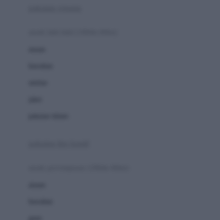
pakaian renang
Bumkins
anak laki-laki (18bln-8thn)
C
atasan
Cetaphil
bawahan
Chicco
setelan
Childlife
jaket
Clevamama
pakaian dalam
Cocolatte
Cottonseeds
pakaian ibu hamil
Cozy N Safe
anak perempuan (18bln-8thn)
Crane
atasan
Cybex
bawahan
D
gaun