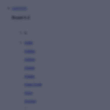
LIONTOTO
Brand A-Z
A
Addo
Adidas
Airfree
Alamii
Amara
Aqua Scale
Asics
Aveeno
Awan