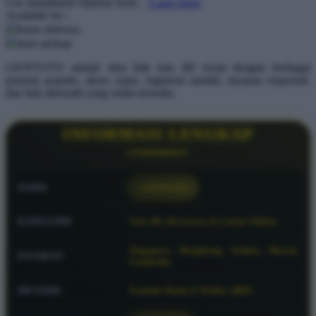
Use Installment Options from
.
Laarn more
Available for :
Q
home delivery
store pickup
QV Baby
LIONTOTO adalah situs link toto 4D resmi dengan berbagai
R
pasaran populer, akses cepat, registrasi mudah, layanan responsif,
dan link alternatif yang selalu tersedia.
Real Shades
Red Castle
INFORMASI LENGKAP
Ribbon Madness
S
NAMA
LIONTOTO
Sebamed
KATEGORI
Toto 4D, Slot Gacor & Casino Online
Silver Cross
Singapore, Hongkong, Sydney, Macau,
PASARAN
Simply Idea
Cambodia
Skip Hop
METODE
Transfer Bank, E-Wallet, QRIS
Spectra