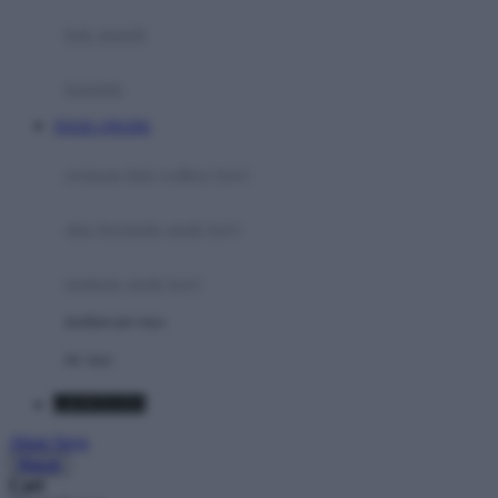
Moby
bak mandi
Momami
handuk
Mothercare
TOGEL ONLINE
Mustela
ayunan dan walker bayi
My Buddy Tag
My K
alas bermain anak bayi
N
mainan anak bayi
Naif
mothercare toys
Nike
elc toys
Nordic Natural
LIONTOTO
Nuby
Akun Saya
Nuna
Masuk
Cari