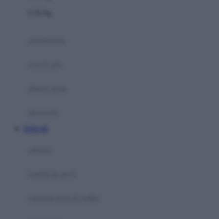
Felt So Sweet
0-36 Kg
Fisher Price
Flipper
gendongan
Friends Of Sally
travel cots
G
diaper bags
Gb
Geko
aksesoris
Graco
TOTO 4D
Gund
selimut
H
bantal & sprei
Habbie
Haenim
ranjang bayi & balita
Happy Horse