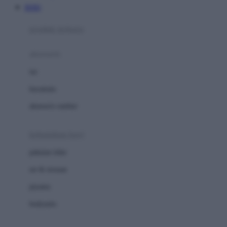
TOTO
Azetabio
produk terbaru
B
aksesoris
Baabaasheepz
tas
Babiators
kacamata
Baby Dove
aksesoris rambut
Baby Jogger
Baby Rovega
kebutuhan bayi
Babybee
pakaian tidur
Banana Boat
set & terusan
Banz
piyama
Barbie
bodysuits
Beaba