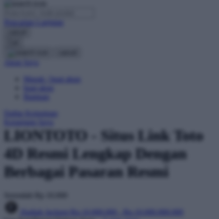
O
Pencarian Lanjutan
Oh Ma Grain
cancel
Okiedog
Cari
cancel
P
Akun Saya
Masuk / buat akun
Peachy
buat akun
Phil & Ted's
Bantuan
Philips Avent
Daftar Keinginan
Keranjang Saya
Pigeon
LIONTOTO - Situs Link Toto
Playgro
4D Resmi Lengkap Dengan
Poled Global
Berbagai Pasaran Resmi
Ponycycle
Serendah
Rp 10.000
Puma
Hadiah Jackpot
Rp.10.000.000
-
Rp.10.000.000.000
Pureats