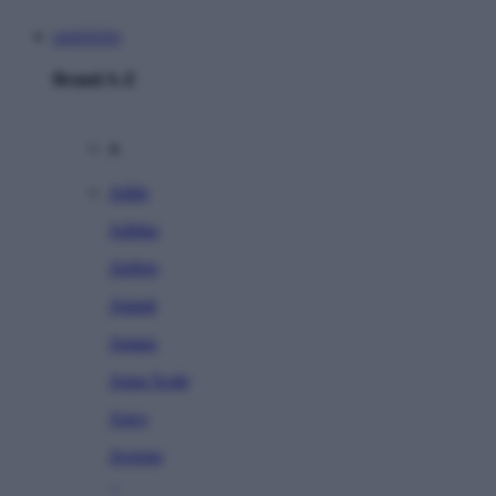
LIONTOTO
Brand A-Z
A
Addo
Adidas
Airfree
Alamii
Amara
Aqua Scale
Asics
Aveeno
Awan