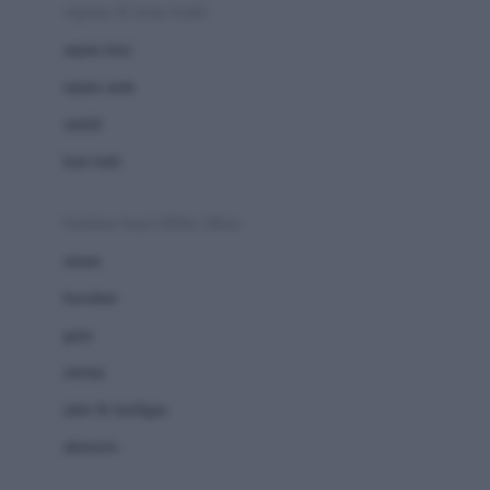
Beauty Barn
sepatu & kaus kaki
Bio Oil
sepatu bayi
Biolane
sepatu anak
Bite Fighters
sandal
Bizzi Growin
kaus kaki
Blackmores
fashion bayi (0bln-3thn)
Blooming Marvellous
atasan
Bonnels
bawahan
Bravado
gaun
Bruder
setelan
Brush Baby
jaket & kardigan
Buds Organics
aksesoris
Bugaboo
Buggygear