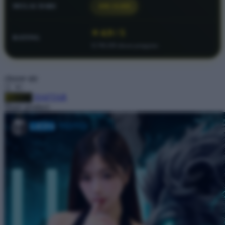
MULAI DARI
IDR 10.000
Squishmallows
Starbooks
⭐ 4.9 / 5
RATING
Stick-O
8,748,168 ulasan pengguna
Stokke
Sudocrem
choose qty
Sumimo
DAFTAR
LOGIN
Share product:
Sunnylife
Sun-Staches
Swimava
T
Tommee Tippee
Trunki
Tutti Bambini