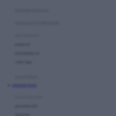
Joie
pengolah makanan
Joolz
Jujube
makanan & multivitamin
K
alat menyusui
Kiddycuts
pompa asi
Kumon
penyimpanan asi
L
cooler bags
Leapfrog
kursi makan
Leclerc
BANDAR TOGEL
Lee Vierra
Lillebaby
perawatan bayi
Little Bird Told Me
perawatan kulit
Little Miss Janis
Sunscreen