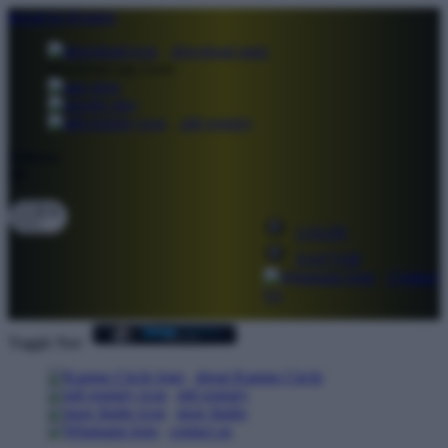
lewati ke Konten
download apps
download app from:
gift registry
Bahasa
ID
LOGIN
DAFTAR
Contact
Us
Toggle Nav
about Kanmo Circle
gift registry
store finder
contact us