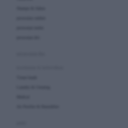
London Taxi
Shampo & Sabun
Love To Dream
perawatan rambut
perawatan mulut
M
perawatan diri
Magformers
Mama's Choice
perawatan ibu
Mamas&Papas
kesehatan & kebersihan
Mamaway
Tissue basah
Maxi Cosi
Laundry & Cleaning
Megabloks
Medical
Micro
Air Purifier & Humidifier
MiDeer
Mimi & Lula
potty
Mini Monkey