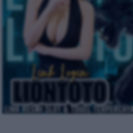
Twistshake
TY Toys
U
V
Veja
Vitaflow
Vtech
W
Waterland
Wellness
X