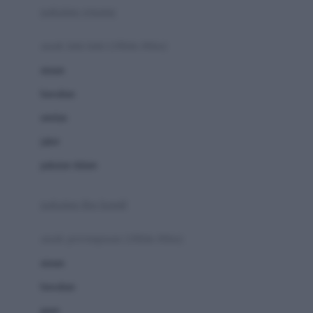
pakaian renang
Bumkins
anak laki-laki (18bln-8thn)
C
atasan
Cetaphil
bawahan
Chicco
setelan
Childlife
jaket
Clevamama
pakaian dalam
Cocolatte
Cottonseeds
pakaian ibu hamil
Cozy N Safe
anak perempuan (18bln-8thn)
Crane
atasan
Cybex
bawahan
D
gaun