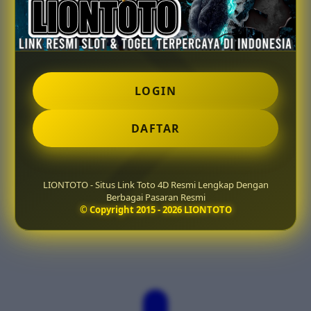
LOGIN
DAFTAR
LIONTOTO - Situs Link Toto 4D Resmi Lengkap Dengan
Berbagai Pasaran Resmi
© Copyright 2015 - 2026 LIONTOTO