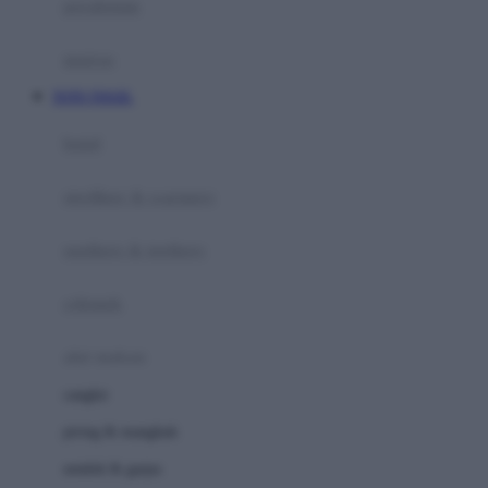
perabotan
Happy Tummy
Hauck
matras
Havaianas
TOTO TOGEL
Hegen
botol
Hot Wheels
sterilizer & warmers
Hybrid
soothers & teethers
I
Inlacta DHA
celemek
Interlac
alat makan
Ivenet
cangkir
J
piring & mangkuk
Jack N Jill
sendok & garpu